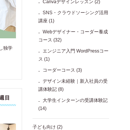
Canvaデザインレッスン
(2)
SNS・クラウドソーシング活用
講座
(1)
Webデザイナー・コーダー養成
コース
(32)
し独学
エンジニア入門 WordPressコー
ス
(1)
コーダーコース
(3)
デザイン未経験｜新入社員の受
講体験記
(8)
週目
大学生インターンの受講体験記
(14)
子ども向け
(2)