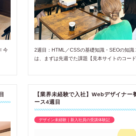
 今
2週目：HTML／CSSの基礎知識・SEOの知識 
は、まずは先週でた課題【見本サイトのコード..
目
【業界未経験で入社】Webデザイナー
ース4週目
デザイン未経験｜新入社員の受講体験記