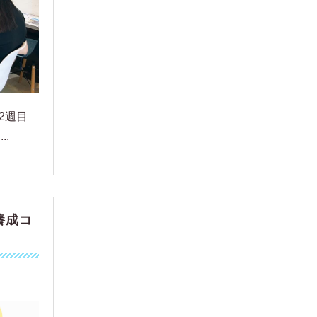
2週目
.
養成コ